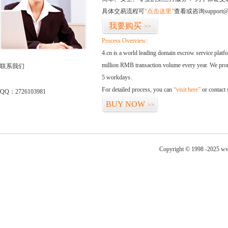
具体交易流程可
“点击这里”
查看或咨询support@
我要购买
>>
Process Overview:
4.cn is a world leading domain escrow service plat
million RMB transaction volume every year. We promi
联系我们
5 workdays.
For detailed process, you can
“visit here”
or contact
QQ：2726103981
BUY NOW
>>
Copyright © 1998 -2025 ww