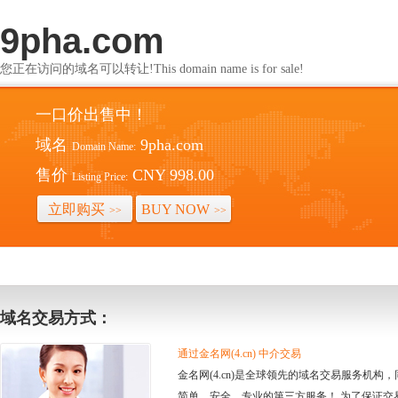
9pha.com
您正在访问的域名可以转让!This domain name is for sale!
一口价出售中！
域名
9pha.com
Domain Name:
售价
CNY 998.00
Listing Price:
立即购买
BUY NOW
>>
>>
域名交易方式：
通过金名网(4.cn) 中介交易
金名网(4.cn)是全球领先的域名交易服务机
简单、安全、专业的第三方服务！ 为了保证交